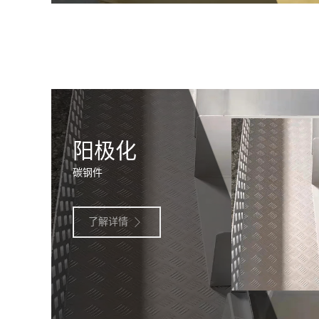
阳极化
碳钢件
了解详情
