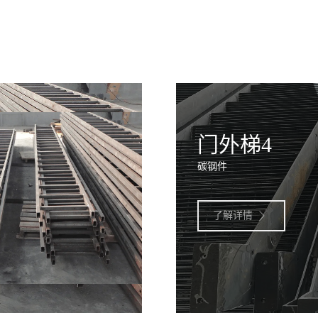
门外梯4
碳钢件
了解详情
