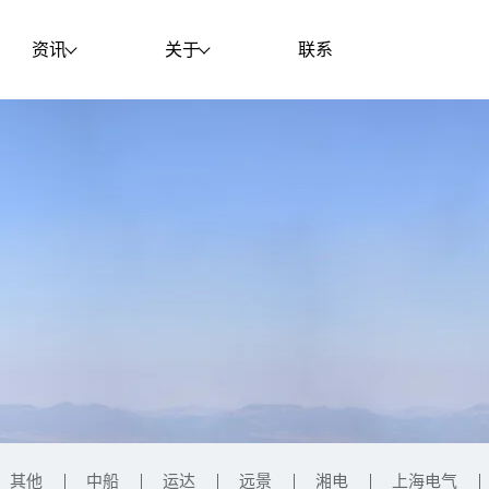
资讯
关于
联系
其他
中船
运达
远景
湘电
上海电气