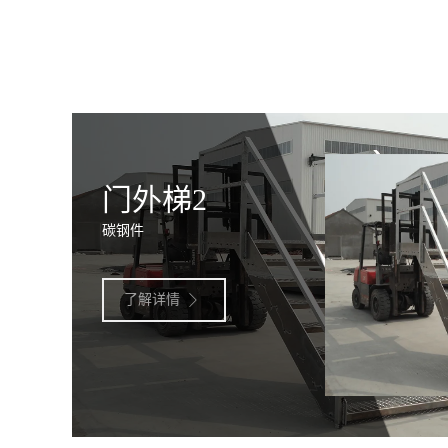
门外梯2
碳钢件
了解详情
