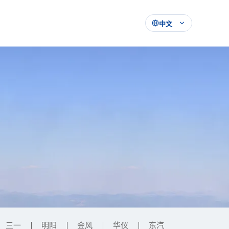
中文
三一
明阳
金风
华仪
东汽