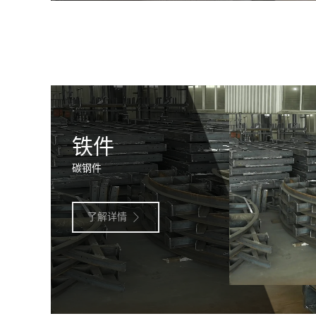
铁件
碳钢件
了解详情
