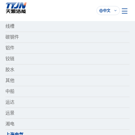
中文

线槽
碳钢件
铝件
铰链
胶水
其他
中船
运达
远景
湘电
上海电气