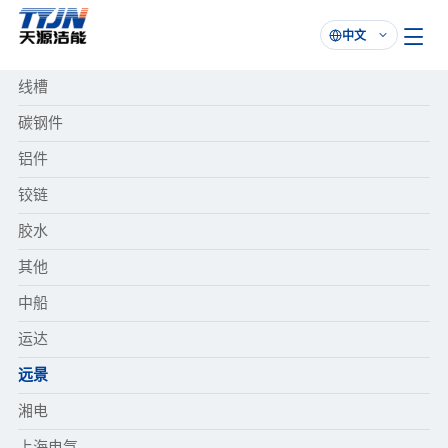
中文

线槽
碳钢件
铝件
铰链
胶水
其他
中船
运达
远景
湘电
上海电气