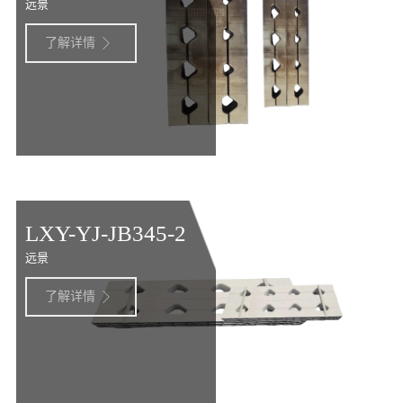
远景
了解详情

LXY-YJ-JB345-2
远景
了解详情
