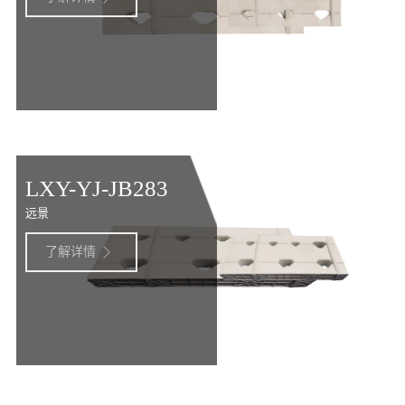
LXY-YJ-JB283
远景
了解详情
