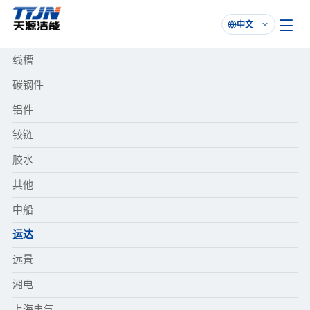
中文

线槽
碳钢件
铝件
铰链
胶水
其他
中船
运达
远景
湘电
上海电气