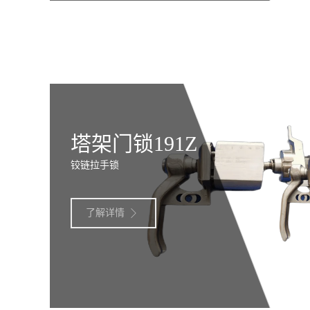
塔架门锁191Z
铰链拉手锁
了解详情
