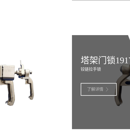
塔架门锁191
铰链拉手锁
了解详情
