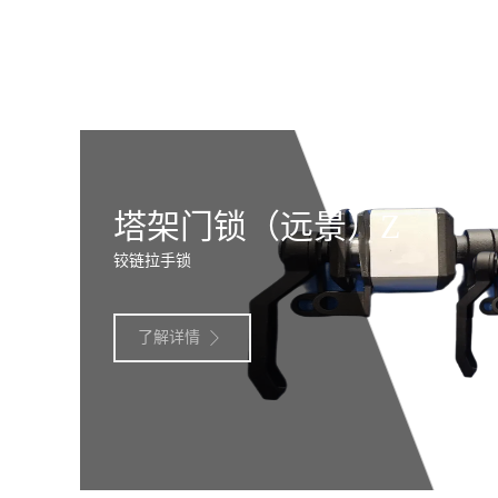
塔架门锁（远景）Z
铰链拉手锁
了解详情
