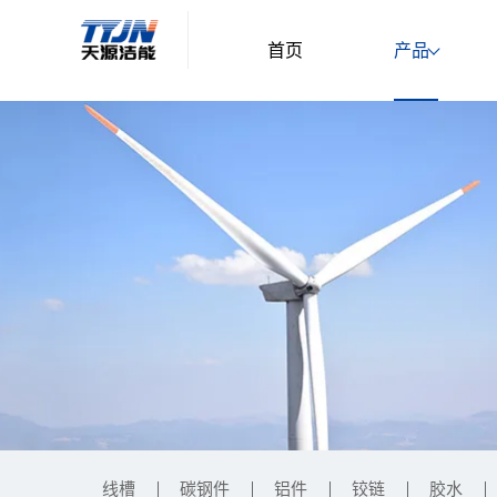
首页
产品
线槽
碳钢件
铝件
铰链
胶水