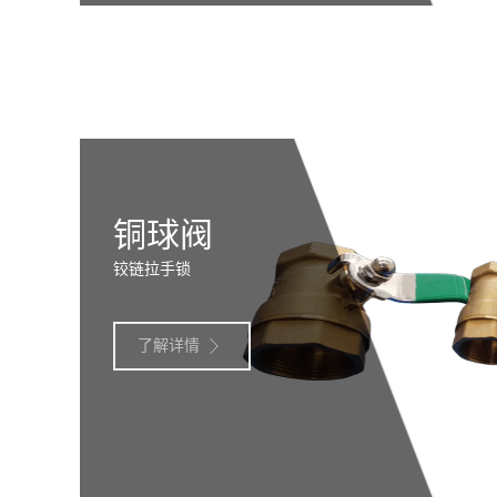
铜球阀
铰链拉手锁
了解详情
