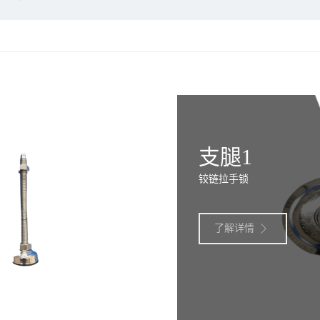
支腿1
铰链拉手锁
了解详情
