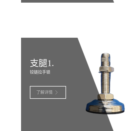
支腿1.
铰链拉手锁
了解详情
