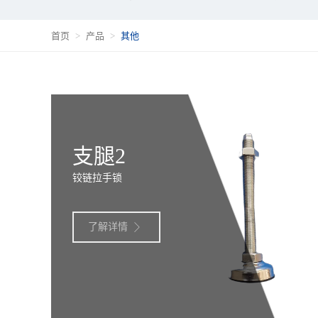
首页
产品
其他
支腿2
铰链拉手锁
了解详情
